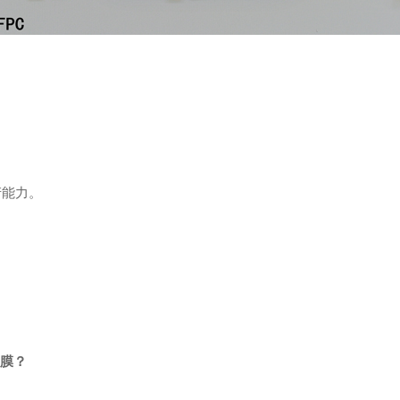
产能力。
。
护膜？