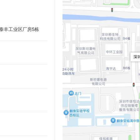
泰丰工业区厂房5栋