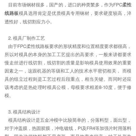
目前市场钢材很多，国产的，进口的种类繁多，作为FPC
柔性
线路板
模具选用肯定是优质模具专用钢材，要求硬度较高，淬
透性好，线切割应力小。
2. 模具厂制作工艺
由于FPC柔性线路板要求的形状精度和位置精度要求都很高，
所以对模具的本身的加工工艺提出的高要求，一般来讲都要求
慢走丝进行线切割，线切割的质量是影响模具使用效果的重要
因素之一，这跟机器的等级和工人的技术水平密切相关， 而模
具的组立过程则是工艺过程后段重点，相当关键。而同时还应
该考虑的是热处理时模具公模，母模要求相差8-10度，便于修
模。
3. 模具结构设计
模具结构设计是五金冲模中比较简单的，分落料型，面出型，
对于冲盖膜，热固胶膜，冲电镀线，PI及FR4等加强片时用落料