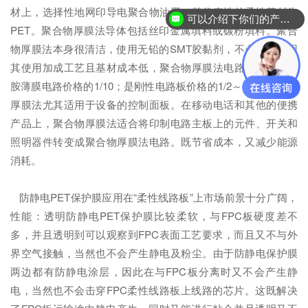
材上，选择性地网印导电聚合物油墨。其代表性的柔性基材为
可以介绍下你们的产品么？
PET。聚合物厚膜法导体包括丝印金属填料或碳粉填料。聚合
物厚膜法本身很清洁，使用无铅的SMT胶黏剂，不必蚀刻。因
其使用加成工艺且基材成本低，聚合物厚膜法电路是铜聚酰亚
胺薄膜电路价格的1/10；是刚性电路板价格的1/2～1/3。聚合物
厚膜法尤其适用于设备的控制面板。在移动电话和其他的便携
产品上，聚合物厚膜法适合将印制电路主板上的元件、开关和
照明器件转变成聚合物厚膜法电路。既节省成本，又减少能源
消耗。
防静电PET保护膜应用在“柔性线路板”上市场前景十分广阔，
性能：透明防静电PET保护膜比较柔软，与FPC板硬度差不
多，并且透明到可以观察到FPC表面工艺要求，而且又不与外
界空气接触，当然也不会产生静电及粉尘。由于防静电保护膜
两边都有防静电涂层，因此在与FPC板分离时又不会产生静
电，当然也不会击穿FPC柔性线路板上线路的芯片。这既解决