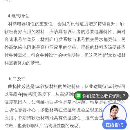
4.电气特性
材料电器特性的重要性，会因为讯号速度增加持续提升。fpc
软板喜好应用的材料，应该具有设计者的必要电器特性。面对
高速讯号的普及，材料介电质系数与讯号损失需求都更低，另
外高绝缘电阻则是高电压应用的期待。理想的材料应该要能应
付各种需求，符合各种设计的电性期待，但这仍然是fpc软板材
料需要努力的梦想。
5.曲挠性
曲挠性必然是fpc软板材料的关键特征，从业这期待fpc软板可
以曝露在[敏感词]温度下，从高温到低温都能承受。因此在宽广
你们是怎么收费的呢？
温度范围内，如何维持曲挠性是基本课题。特别是在低温下的
曲挠性更要小心，多数材料在低温环境会呈现脆性。电子产品
应用，都期待软板材料能具有低温湿性，湿气会造成制程负面
冲击，也会影响终产品物理性能的表现。