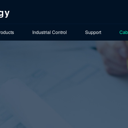
gy
roducts
Industrial Control
Support
Cab