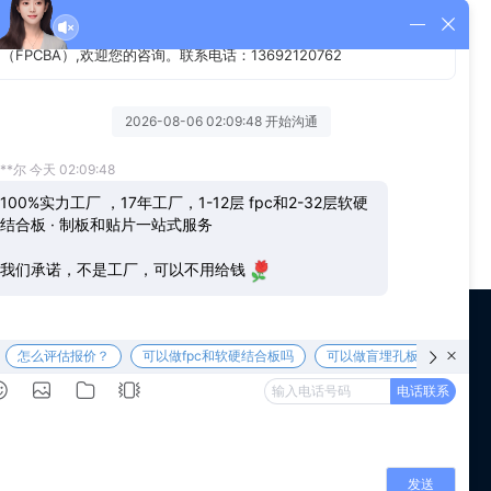
在基板上层压压延铜作为导电层，而是采用了化学沉积镀铜来形
购了多少ALD机台就知道了。
 us
WeChat