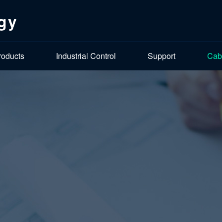
gy
roducts
Industrial Control
Support
Cab