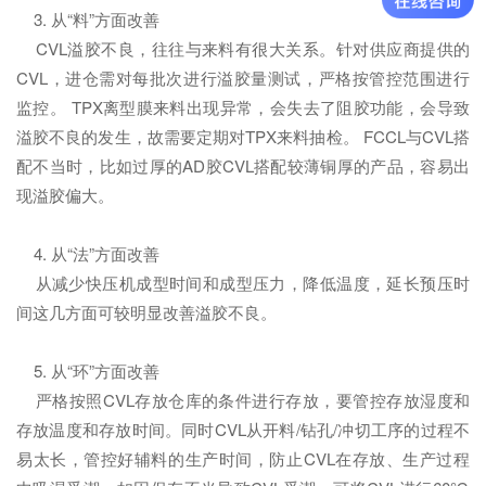
3. 从“料”方面改善
CVL溢胶不良，往往与来料有很大关系。针对供应商提供的
CVL，进仓需对每批次进行溢胶量测试，严格按管控范围进行
监控。 TPX离型膜来料出现异常，会失去了阻胶功能，会导致
溢胶不良的发生，故需要定期对TPX来料抽检。 FCCL与CVL搭
配不当时，比如过厚的AD胶CVL搭配较薄铜厚的产品，容易出
现溢胶偏大。
4. 从“法”方面改善
从减少快压机成型时间和成型压力，降低温度，延长预压时
间这几方面可较明显改善溢胶不良。
5. 从“环”方面改善
严格按照CVL存放仓库的条件进行存放，要管控存放湿度和
存放温度和存放时间。同时CVL从开料/钻孔/冲切工序的过程不
易太长，管控好辅料的生产时间，防止CVL在存放、生产过程