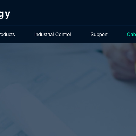
gy
roducts
Industrial Control
Support
Cab