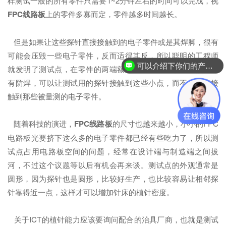
样测试一般的所有零件只需要1~2分钟左右的时间可以完成，视
FPC线路板
上的零件多寡而定，零件越多时间越长。
但是如果让这些探针直接接触到的电子零件或是其焊脚，很有
可能会压毁一些电子零件，反而适得其反，所以聪明的工程师
可以介绍下你们的产品么？
就发明了测试点，在零件的两端额外引出一对圆形的小点，没
有防焊，可以让测试用的探针接触到这些小点，而不用直接接
触到那些被量测的电子零件。
随着科技的演进，
FPC线路板
的尺寸也越来越小，小小的FPC
电路板光要挤下这么多的电子零件都已经有些吃力了，所以测
试点占用电路板空间的问题，经常在设计端与制造端之间拔
河，不过这个议题等以后有机会再来谈。测试点的外观通常是
圆形，因为探针也是圆形，比较好生产，也比较容易让相邻探
针靠得近一点，这样才可以增加针床的植针密度。
关于ICT的植针能力应该要询问配合的治具厂商，也就是测试