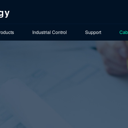
gy
roducts
Industrial Control
Support
Cab