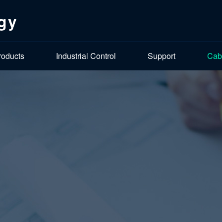
gy
roducts
Industrial Control
Support
Cab