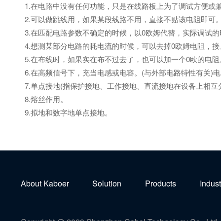
1.在电路中没有任何功能，只是在线路板上为了调试方便或
2.可以做跳线用，如果某段线路不用，直接不贴该电阻即可
3.在匹配电路参数不确定的时候，以0欧姆代替，实际调试
4.想测某部分电路的耗电流的时候，可以去掉0欧姆电阻，
5.在布线时，如果实在布不过去了，也可以加一个0欧的电阻
6.在高频信号下，充当电感或电容。(与外部电路特性有关)电感
7.单点接地(指保护接地、工作接地、直流接地在设备上相互
8.熔丝作用。
9.拟地和数字地单点接地。
About Kaboer
Solution
Products
Indust