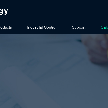
gy
roducts
Industrial Control
Support
Cab