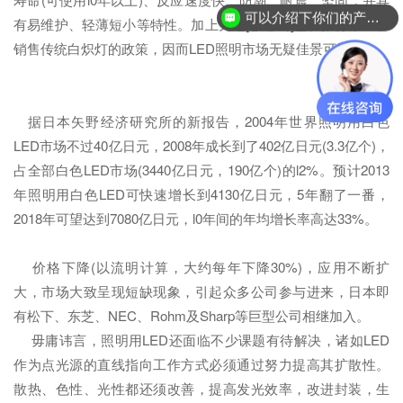
可以介绍下你们的产品么？
有易维护、轻薄短小等特性。加上先进[敏感词]已在推行禁止和
销售传统白炽灯的政策，因而LED照明市场无疑佳景可期。
据日本矢野经济研究所的新报告，2004年世界照明用白色
LED市场不过40亿日元，2008年成长到了402亿日元(3.3亿个)，
占全部白色LED市场(3440亿日元，190亿个)的l2%。预计2013
年照明用白色LED可快速增长到4130亿日元，5年翻了一番，
2018年可望达到7080亿日元，l0年间的年均增长率高达33%。
价格下降(以流明计算，大约每年下降30%)，应用不断扩
大，市场大致呈现短缺现象，引起众多公司参与进来，日本即
有松下、东芝、NEC、Rohm及Sharp等巨型公司相继加入。
毋庸讳言，照明用LED还面临不少课题有待解决，诸如LED
作为点光源的直线指向工作方式必须通过努力提高其扩散性。
散热、色性、光性都还须改善，提高发光效率，改进封装，生