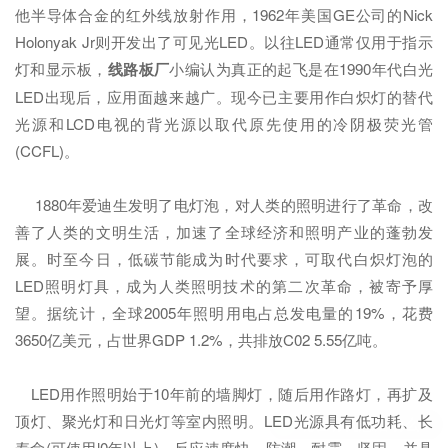
他半导体合金的红外线放射作用，1962年美国GE公司的Nick
Holonyak Jr则开发出了可见光LED。以往LED通常仅用于指示
灯和显示板，
线路板厂
小编认为真正的起飞是在1990年代白光
LED出现后，应用面越来越广。现今已主要用作白炽灯的替代
光源和LCD电视的背光源以取代原先使用的冷阴极荧光管
(CCFL)。
1880年爱迪生发明了电灯泡，对人类的照明进行了革命，改
善了人类的文明生活，加速了全球经济和照明产业的蓬勃发
展。时至今日，低碳节能成为时代要求，可取代白炽灯泡的
LED照明灯具，成为人类照明技术的第二次革命，被寄予厚
望。据统计，全球2005年照明用电占总发电量的19%，花费
3650亿美元，占世界GDP 1.2%，共排放C02 5.55亿吨。
LED用作照明始于10年前的墙脚灯，随后用作路灯，再扩及
顶灯、聚光灯和日光灯等室内照明。LED光源具有低功耗、长
寿命(可使用l0年以上)、反应速度快、防潮、耐震、坚固，并具