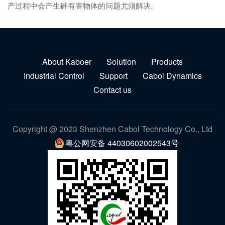
产过程中会产生砷有害物体的问题尤须解决。
About Kaboer
Solution
Products
Industrial Control
Support
Cabol Dynamics
Contact us
Copyright @ 2023 Shenzhen Cabol Technology Co., Ltd
粤公网安备 44030602002543号