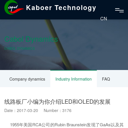
Kaboer Technology
CN
Cabol Dynamics
CABOL DYNAMICS
Company dynamics
Industry Information
FAQ
线路板厂小编为你介绍LED和OLED的发展
Date：2017-03-20 Number：3176
1955年美国RCA公司的Rubin Braunstein发现了GaAs以及其