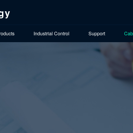
gy
roducts
Industrial Control
Support
Cab