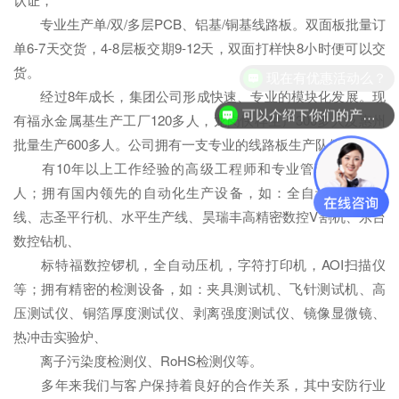
专业生产单/双/多层PCB、铝基/铜基线路板。双面板批量订
单6-7天交货，4-8层板交期9-12天，双面打样快8小时便可以交
货。
现在有优惠活动么？
经过8年成长，集团公司形成快速、专业的模块化发展。现
可以介绍下你们的产品么？
有福永金属基生产工厂120多人，龙岗快样生产300多人及惠州
批量生产600多人。公司拥有一支专业的线路板生产队伍，
有10年以上工作经验的高级工程师和专业管理人员70多
人；拥有国内领先的自动化生产设备，如：全自动VCP电镀
线、志圣平行机、水平生产线、昊瑞丰高精密数控V割机、东台
数控钻机、
标特福数控锣机，全自动压机，字符打印机，AOI扫描仪
等；拥有精密的检测设备，如：夹具测试机、飞针测试机、高
压测试仪、铜箔厚度测试仪、剥离强度测试仪、镜像显微镜、
热冲击实验炉、
离子污染度检测仪、RoHS检测仪等。
多年来我们与客户保持着良好的合作关系，其中安防行业