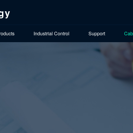
gy
roducts
Industrial Control
Support
Cab