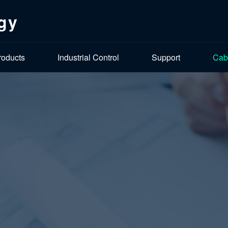
gy
roducts
Industrial Control
Support
Cab