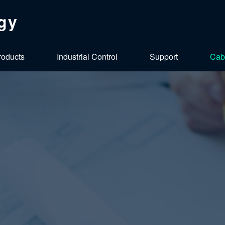
gy
roducts
Industrial Control
Support
Cab