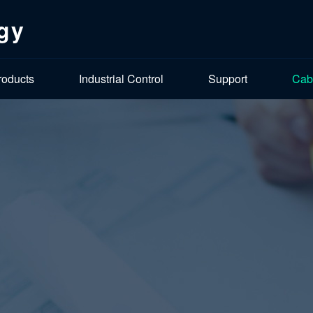
gy
roducts
Industrial Control
Support
Cab