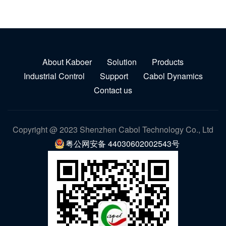
About Kaboer
Solution
Products
Industrial Control
Support
Cabol Dynamics
Contact us
Copyright @ 2023 Shenzhen Cabol Technology Co., Ltd
粤公网安备 44030602002543号