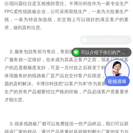
出现问题往往是互相推卸责任。卡博尔科技作为一家专业生产
FPC柔性线路板企业，公司采用双线生产，一条为大批量生产
线，一条为特设加急线，在交期上可以很好的满足客户的要
求，做到及时出货。
现在有优惠活动么？
2. 服务包括售前与售后，售前服务的好坏不能代表该线路板
可以介绍下你们的产品么？
厂服务就一定很好，在未成为其真正客户之前，很多厂家对客
户的态度都极度友好，可是一旦付款之后就变了样。真正能够
体现服务好的线路板厂是产品在交付客户后跟进，包括后期问
题的及时解决。卡博尔科技把“以客户为本”作为发展方针，我们
生产的所有产品都要经过严格的经验，产品必须客户质量要求
才能出货。
3. 很多线路板厂都可以免费提供一些产品样品，我们可以获
得该厂家的样品，通过产品质量好坏就能判断出厂家的实力与