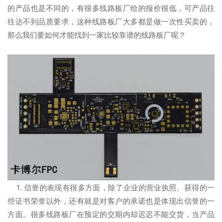
的产品也是不同的，有很多线路板厂给的报价很低，可产品往
往达不到品质要求，这种线路板厂大多都是做一次性买卖的，
那么我们要如何才能找到一家比较靠谱的线路板厂呢？
1. 信誉的表现有很多方面，除了企业的营业执照、获得的一
些证书荣誉以外，还有就是对客户的承诺也是体现出信誉的一
方面。很多线路板厂在预定的交期内却迟迟不能交货，当产品