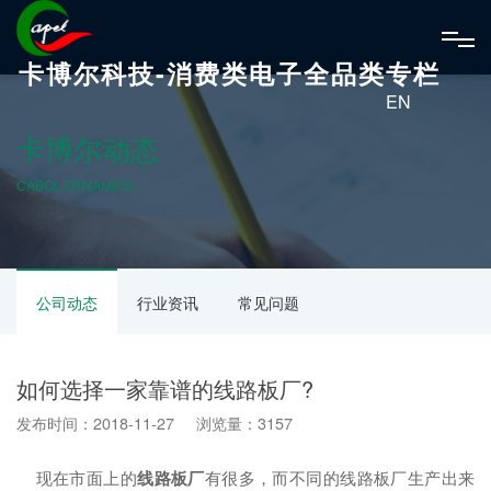
卡博尔科技-消费类电子全品类专栏
EN
卡博尔动态
CABOL DYNAMICS
公司动态
行业资讯
常见问题
如何选择一家靠谱的线路板厂?
发布时间：2018-11-27 浏览量：3157
现在市面上的
线路板厂
有很多，而不同的线路板厂生产出来