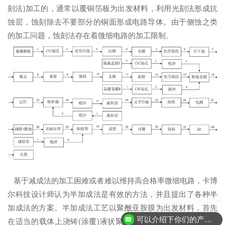
刻法)加工的，通常以覆铜箔板为出发材料，利用光刻法形成抗
蚀层，蚀刻除去不要部分的铜面形成电路导体。由于侧蚀之类
的加工问题，蚀刻法存在着微细电路的加工限制。
基于减成法的加工困难或者难以维持高合格率微细电路，卡博
尔科技设计师认为半加成法是有效的方法，并且提出了各种半
现在有优惠活动么？
加成法的方案。半加成法工艺以聚酰亚胺膜为出发材料，首先
可以介绍下你们的产品么？
在适当的载体上浇铸(涂覆)液状聚酰亚胺树脂，形成聚酰亚胺