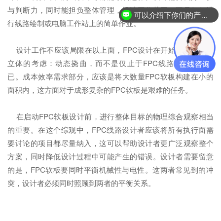
与判断力，同时能担负整体管理，设计工作范围，不是仅仅进
可以介绍下你们的产品么？
行线路绘制或电脑工作站上的简单作业。
你们是怎么收费的呢？
设计工作不应该局限在以上面，FPC设计在开始时还会包含
立体的考虑：动态挠曲，而不是仅止于FPC线路图形设计而
已。成本效率需求部分，应该是将大数量FPC软板构建在小的
面积内，这方面对于成形复杂的FPC软板是艰难的任务。
在启动FPC软板设计前，进行整体目标的物理综合观察相当
的重要。在这个综观中，FPC线路设计者应该将所有执行面需
要讨论的项目都尽量纳入，这可以帮助设计者更广泛观察整个
方案，同时降低设计过程中可能产生的错误。设计者需要留意
的是，FPC软板要同时平衡机械性与电性。这两者常见到的冲
突，设计者必须同时照顾到两者的平衡关系。